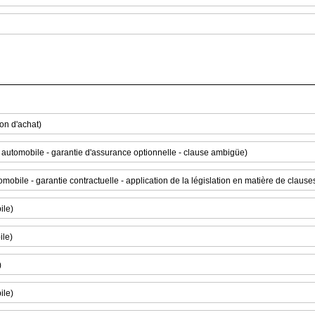
ion d'achat)
e automobile - garantie d'assurance optionnelle - clause ambigüe)
omobile - garantie contractuelle - application de la législation en matière de claus
ile)
ile)
)
ile)