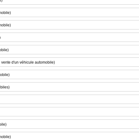
e)
mobile)
mobile)
)
obile)
 vente d'un véhicule automobile)
obile)
biles)
ile)
mobile)