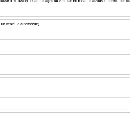
 clause d’exclusion des dommages au véhicule en cas de mauvaise appréciation du
d'un véhicule automobile)