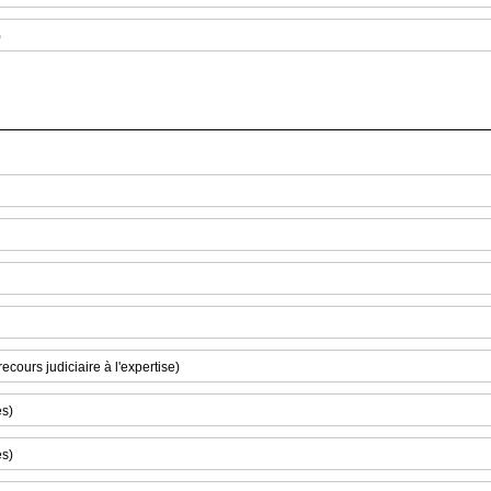
)
cours judiciaire à l'expertise)
es)
es)