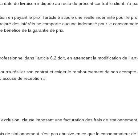
a date de livraison indiquée au recto du présent contrat le client n’a pa
tion en payant le prix, l’article 6 stipule une réelle indemnité pour le p
joré des intérêts ne comporte aucune indemnité pour le consommateur 
 bénéfice de la garantie de prix.
ssionnel dans l’article 6.2 doit, en attendant la modification de l’ art
nt pourra résilier son contrat et exiger le remboursement de son acompt
ec accusé de réception »
xclusion, clause imposant une facturation des frais de stationnement
is de stationnement n’est pas abusive en ce que le consommateur de bon