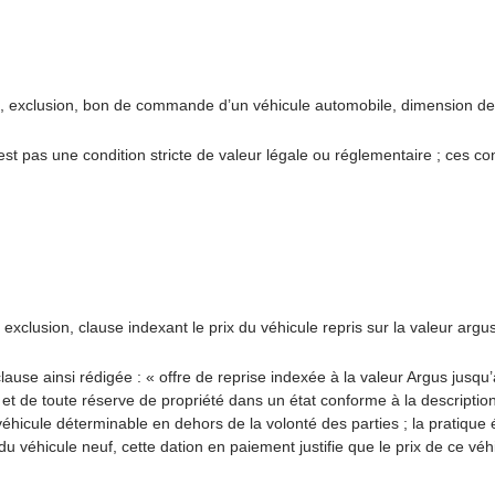
 exclusion, bon de commande d’un véhicule automobile, dimension des
t pas une condition stricte de valeur légale ou réglementaire ; ces cont
clusion, clause indexant le prix du véhicule repris sur la valeur argus 
ause ainsi rédigée : « offre de reprise indexée à la valeur Argus jusqu’
e et de toute réserve de propriété dans un état conforme à la description 
 véhicule déterminable en dehors de la volonté des parties ; la pratique é
du véhicule neuf, cette dation en paiement justifie que le prix de ce véhi