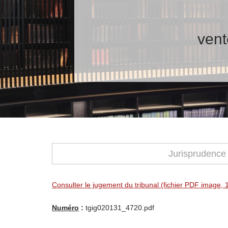
vent
Jurisprudence
Consulter le jugement du tribunal (fichier PDF image, 
Numéro
:
tgig020131_4720.pdf