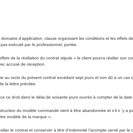
maine d’application, clause organisant les conditions et les effets de 
 pas exécuté par le professionnel, portée.
ffets de la résiliation du contrat stipule « le client pourra résilier so
vec accusé de réception.
e au recto du présent contrat excédant sept jours et non dû à un cas d
e la lettre précitée.
rce ce droit dans le délai de soixante jours ouvrés à compter de la date
 construction du modèle commandé vient à être abandonnée et s’il n ‘y 
autre modèle de la marque »;
ésilier le contrat et conserver à titre d’indemnité l’acompte versé par 