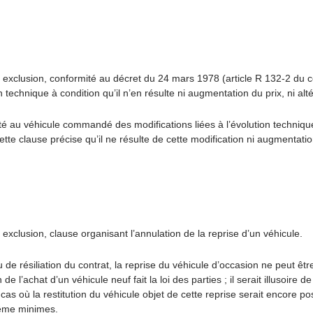
exclusion, conformité au décret du 24 mars 1978 (article R 132-2 du 
technique à condition qu’il n’en résulte ni augmentation du prix, ni altér
rté au véhicule commandé des modifications liées à l’évolution techniq
 clause précise qu’il ne résulte de cette modification ni augmentation d
clusion, clause organisant l’annulation de la reprise d’un véhicule.
 de résiliation du contrat, la reprise du véhicule d’occasion ne peut êtr
e l’achat d’un véhicule neuf fait la loi des parties ; il serait illusoire 
as où la restitution du véhicule objet de cette reprise serait encore pos
même minimes.