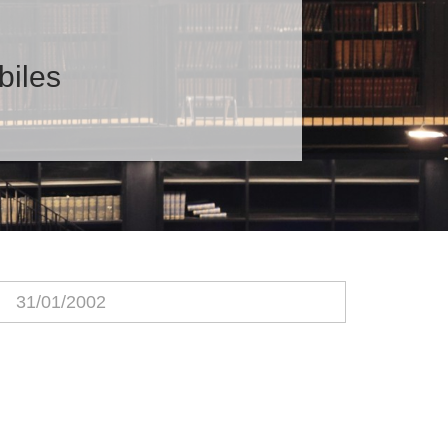
biles
31/01/2002