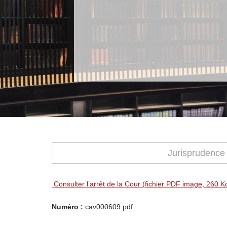
Jurisprudence
Consulter l’arrêt de la Cour (fichier PDF image, 260 K
Numéro
:
cav000609.pdf