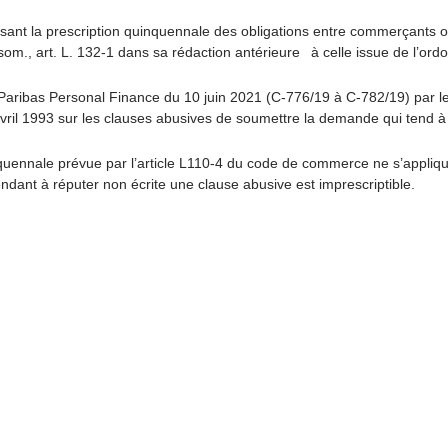
 posant la prescription quinquennale des obligations entre commerçant
consom., art. L. 132-1 dans sa rédaction antérieure à celle issue de l’o
 Paribas Personal Finance du 10 juin 2021 (C-776/19 à C-782/19
) par l
 du 5 avril 1993 sur les clauses abusives de soumettre la demande qui tend
inquennale prévue par l’article L110-4 du code de commerce ne s’appliq
endant à réputer non écrite une clause abusive est imprescriptible.