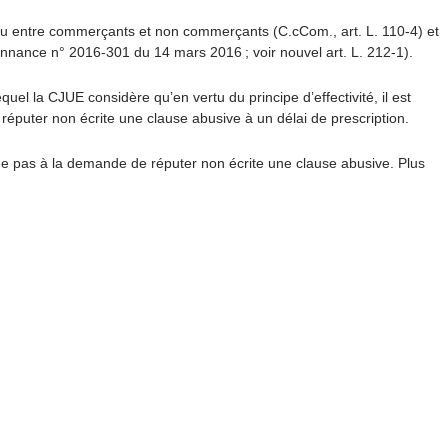
s ou entre commerçants et non commerçants (C.cCom., art. L. 110-4) et
rdonnance n° 2016-301 du 14 mars 2016 ; voir nouvel art. L. 212-1).
equel la CJUE considère qu’en vertu du principe d’effectivité, il est
 à réputer non écrite une clause abusive à un délai de prescription.
ue pas à la demande de réputer non écrite une clause abusive. Plus