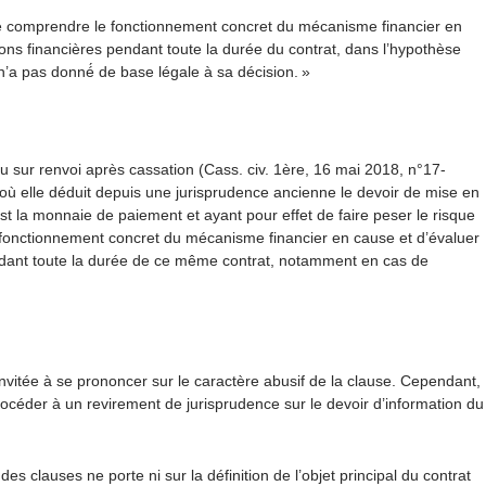
 de comprendre le fonctionnement concret du mécanisme financier en
ions financières pendant toute la durée du contrat, dans l’hypothèse
’a pas donné́ de base légale à sa décision. »
du sur renvoi après cassation (Cass. civ. 1ère, 16 mai 2018, n°17-
d’où elle déduit depuis une jurisprudence ancienne le devoir de mise en
est la monnaie de paiement et ayant pour effet de faire peser le risque
e fonctionnement concret du mécanisme financier en cause et d’évaluer
pendant toute la durée de ce même contrat, notamment en cas de
 invitée à se prononcer sur le caractère abusif de la clause. Cependant,
rocéder à un revirement de jurisprudence sur le devoir d’information du
des clauses ne porte ni sur la définition de l’objet principal du contrat