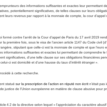
x emprunteurs des informations suffisantes et exactes leur permettant
es, potentiellement significatives, de telles clauses sur leurs obligat
nt leurs revenus par rapport à la monnaie de compte, la cour d’appel n
oi formé contre l’arrêt de la Cour d’appel de Paris du 17 avril 2019 ren
la première fois, sous le visa de l’ancien article 1147 du Code civil (
trangère, stipulant que celle-ci est la monnaie de compte et que l’euro 
es informations suffisantes et exactes lui permettant de comprendre l
nt significatives, d’une telle clause sur ses obligations financières 
elui-ci est domicilié et d’une hausse du taux d’intêrêt étranger ».
 procédé à cette recherche.
ment statué
sur la prescription de l’action en réputé non écrit
n’était pas
r de justice de l’Union européenne en matière de clause abusive pour p
icle 4.2 de la directive selon lequel « l’appréciation du caractère abusif 