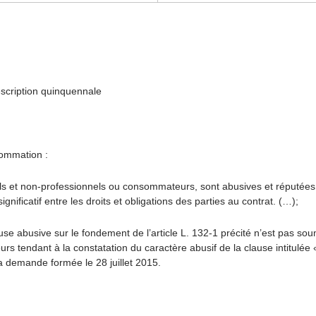
escription quinquennale
sommation :
els et non-professionnels ou consommateurs, sont abusives et réputées n
ificatif entre les droits et obligations des parties au contrat. (…);
use abusive sur le fondement de l’article L. 132-1 précité n’est pas sou
tendant à la constatation du caractère abusif de la clause intitulée « 
 la demande formée le 28 juillet 2015.