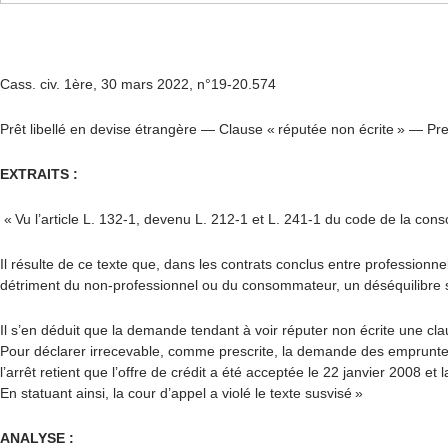
Cass. civ. 1ère, 30 mars 2022, n°
19-20.574
Prêt libellé en devise étrangère — Clause « réputée non écrite » — Pr
EXTRAITS :
« Vu l’article L. 132-1, devenu L. 212-1 et L. 241-1 du code de la con
Il résulte de ce texte que, dans les contrats conclus entre professionn
détriment du non-professionnel ou du consommateur, un déséquilibre sign
Il s’en déduit que la demande tendant à voir réputer non écrite une cla
Pour déclarer irrecevable, comme prescrite, la demande des emprunteurs 
l’arrêt retient que l’offre de crédit a été acceptée le 22 janvier 2008 et
En statuant ainsi, la cour d’appel a violé le texte susvisé »
ANALYSE :