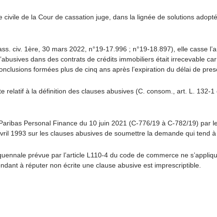
 civile de la Cour de cassation juge, dans la lignée de solutions adop
ss. civ. 1ère, 30 mars 2022, n°19-17.996 ; n°19-18.897),
elle casse l’
’abusives dans des contrats de crédits immobiliers était irrecevable car
onclusions formées plus de cinq ans après l’expiration du délai de pres
te relatif à la définition des clauses abusives (C. consom., art. L. 132
 Paribas Personal Finance du 10 juin 2021 (C-776/19 à C-782/19
) par l
 du 5 avril 1993 sur les clauses abusives de soumettre la demande qui tend
inquennale prévue par l’article L110-4 du code de commerce ne s’appliq
endant à réputer non écrite une clause abusive est imprescriptible.