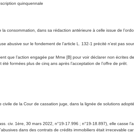
escription quinquennale
e la consommation, dans sa rédaction antérieure à celle issue de l’o
use abusive sur le fondement de l’article L. 132-1 précité n’est pas sou
ient que l’action engagée par Mme [B] pour voir déclarer non écrites d
t été formées plus de cinq ans après l’acceptation de l’offre de prêt.
 civile de la Cour de cassation juge, dans la lignée de solutions adop
ss. civ. 1ère, 30 mars 2022, n°19-17.996 ; n°19-18.897),
elle casse l’
’abusives dans des contrats de crédits immobiliers était irrecevable car