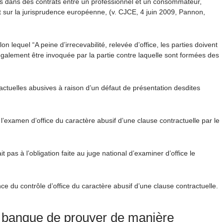
ntes dans des contrats entre un professionnel et un consommateur,
ant sur la jurisprudence européenne, (v. CJCE, 4 juin 2009, Pannon,
n lequel “A peine d’irrecevabilité, relevée d’office, les parties doivent
 également être invoquée par la partie contre laquelle sont formées des
tractuelles abusives à raison d’un défaut de présentation desdites
l’examen d’office du caractère abusif d’une clause contractuelle par le
 pas à l’obligation faite au juge national d’examiner d’office le
ce du contrôle d’office du caractère abusif d’une clause contractuelle.
la banque de prouver de manière