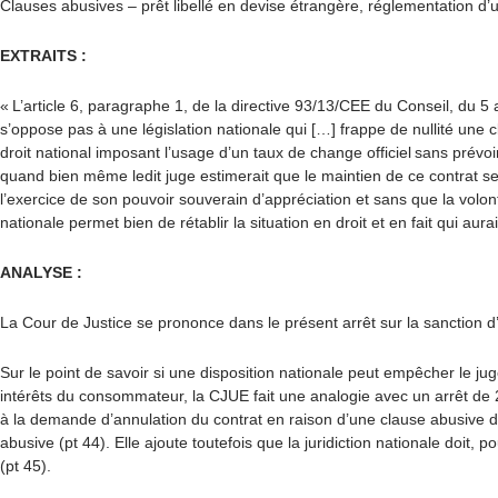
Clauses abusives – prêt libellé en devise étrangère, réglementation d
EXTRAITS :
« L’article 6, paragraphe 1, de la directive 93/13/CEE du Conseil, du 5
s’oppose pas à une législation nationale qui […] frappe de nullité une 
droit national imposant l’usage d’un taux de change officiel sans prévo
quand bien même ledit juge estimerait que le maintien de ce contrat s
l’exercice de son pouvoir souverain d’appréciation et sans que la volo
nationale permet bien de rétablir la situation en droit et en fait qui au
ANALYSE :
La Cour de Justice se prononce dans le présent arrêt sur la sanction d
Sur le point de savoir si une disposition nationale peut empêcher le ju
intérêts du consommateur, la CJUE fait une analogie avec un arrêt de 
à la demande d’annulation du contrat en raison d’une clause abusive doit 
abusive (pt 44). Elle ajoute toutefois que la juridiction nationale doit, p
(pt 45).