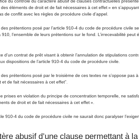
’office du contrôle du caractère abusif de clauses contractuelles prése
e des éléments de droit et de fait nécessaires à cet effet » en s’appuy
s de conflit avec les règles de procédure civile d’appel.
 des prétentions posé par l’article 910-4 du code de procédure civile selo
910, l’ensemble de leurs prétentions sur le fond. L’irrecevabilité peut
ce d’un contrat de prêt visant à obtenir l’annulation de stipulations con
x dispositions de l’article 910-4 du code de procédure civile.
 des prétentions posé par le troisième de ces textes ne s’oppose pas à 
 et de fait nécessaires à cet effet”.
 prises en violation du principe de concentration temporelle, ne satisfait
nts de droit et de fait nécessaires à cet effet ».
cle 910-4 du code de procédure civile ne saurait donc paralyser l’exigen
actère abusif d’une clause permettant à 