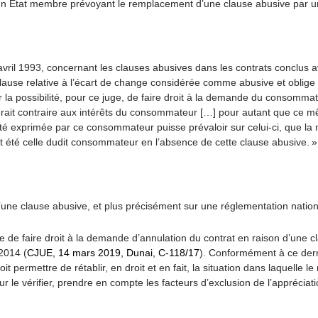
’un Etat membre prévoyant le remplacement d’une clause abusive par une
 avril 1993, concernant les clauses abusives dans les contrats conclus 
clause relative à l’écart de change considérée comme abusive et oblige l
ir la possibilité, pour ce juge, de faire droit à la demande du consomma
erait contraire aux intérêts du consommateur […] pour autant que ce m
nté exprimée par ce consommateur puisse prévaloir sur celui-ci, que la
rait été celle dudit consommateur en l’absence de cette clause abusive. »
’une clause abusive, et plus précisément sur une réglementation nation
ge de faire droit à la demande d’annulation du contrat en raison d’une 
2014 (
CJUE, 14 mars 2019, Dunai, C-118/17
). Conformément à ce derni
permettre de rétablir, en droit et en fait, la situation dans laquelle le
our le vérifier, prendre en compte les facteurs d’exclusion de l’appréciati