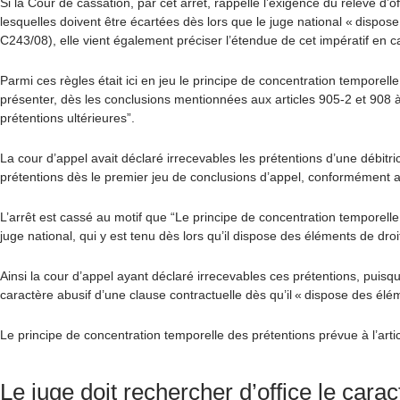
Si la Cour de cassation, par cet arrêt, rappelle l’exigence du relevé d
lesquelles doivent être écartées dès lors que le juge national « dispos
C243/08), elle vient également préciser l’étendue de cet impératif en ca
Parmi ces règles était ici en jeu le principe de concentration temporelle
présenter, dès les conclusions mentionnées aux articles 905-2 et 908 à 
prétentions ultérieures”.
La cour d’appel avait déclaré irrecevables les prétentions d’une débitri
prétentions dès le premier jeu de conclusions d’appel, conformément au
L’arrêt est cassé au motif que “Le principe de concentration temporelle
juge national, qui y est tenu dès lors qu’il dispose des éléments de droit
Ainsi la cour d’appel ayant déclaré irrecevables ces prétentions, puisque
caractère abusif d’une clause contractuelle dès qu’il « dispose des éléme
Le principe de concentration temporelle des prétentions prévue à l’arti
Le juge doit rechercher d’office le car