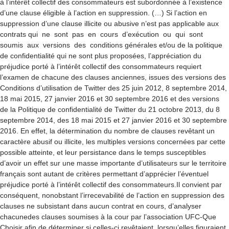
à l’intérêt collectif des consommateurs est subordonnée à l’existence
d’une clause éligible à l’action en suppression. (…) Si l’action en
suppression d’une clause illicite ou abusive n’est pas applicable aux
contrats qui ne sont pas en cours d’exécution ou qui sont
soumis aux versions des conditions générales et/ou de la politique
de confidentialité qui ne sont plus proposées, l’appréciation du
préjudice porté à l’intérêt collectif des consommateurs requiert
l’examen de chacune des clauses anciennes, issues des versions des
Conditions d’utilisation de Twitter des 25 juin 2012, 8 septembre 2014,
18 mai 2015, 27 janvier 2016 et 30 septembre 2016 et des versions
de la Politique de confidentialité de Twitter du 21 octobre 2013, du 8
septembre 2014, des 18 mai 2015 et 27 janvier 2016 et 30 septembre
2016. En effet, la détermination du nombre de clauses revêtant un
caractère abusif ou illicite, les multiples versions concernées par cette
possible atteinte, et leur persistance dans le temps susceptibles
d’avoir un effet sur une masse importante d’utilisateurs sur le territoire
français sont autant de critères permettant d’apprécier l’éventuel
préjudice porté à l’intérêt collectif des consommateurs.Il convient par
conséquent, nonobstant l’irrecevabilité de l’action en suppression des
clauses ne subsistant dans aucun contrat en cours, d’analyser
chacunedes clauses soumises à la cour par l’association UFC-Que
Choisir afin de déterminer si celles-ci revêtaient, lorsqu’elles figuraient