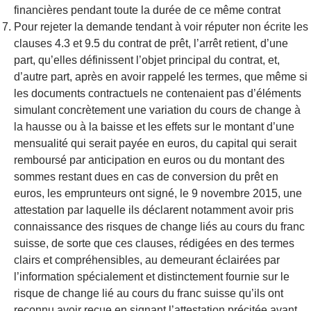
financi
è
res pendant toute la durée de ce mê
me contrat
Pour rejeter la demande tendant à voir ré
puter non
écrite les
clauses 4.3 et 9.5 du contrat de prê
t, l’arr
êt retient, d’une
part, qu’elles définissent l’objet principal du contrat, et,
d’autre part, apr
è
s en avoir rappelé les termes, que même si
les documents contractuels ne contenaient pas d’éléments
simulant concr
è
tement une variation du cours de change à
la hausse ou à la baisse et les effets sur le montant d’une
mensualité qui serait payée en euros, du capital qui serait
remboursé par anticipation en euros ou du montant des
sommes restant dues en cas de conversion du prêt en
euros, les emprunteurs ont signé, le 9 novembre 2015, une
attestation par laquelle ils déclarent notamment avoir pris
connaissance des risques de change liés au cours du franc
suisse, de sorte que ces clauses, rédigées en des termes
clairs et compréhensibles, au demeurant éclairées par
l’information spécialement et distinctement fournie sur le
risque de change lié au cours du franc suisse qu’ils ont
reconnu avoir reçue en signant l’attestation précitée avant