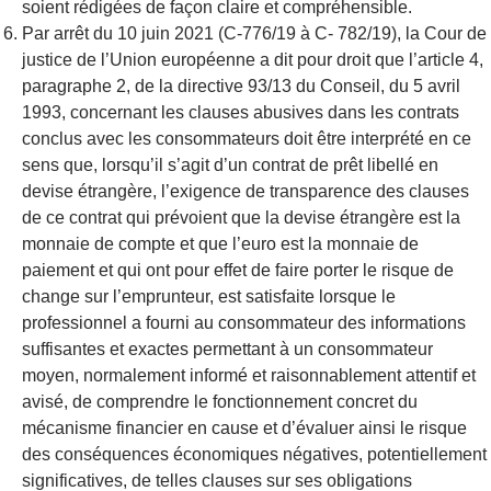
soient rédigées de façon claire et compréhensible.
Par arrêt du 10 juin 2021 (C-776/19 à C- 782/19), la Cour de
justice de l’Union européenne a dit pour droit que l’article 4,
paragraphe 2, de la directive 93/13 du Conseil, du 5 avril
1993, concernant les clauses abusives dans les contrats
conclus avec les consommateurs doit ê
tre interpr
été en ce
sens que, lorsqu’il s’agit d’un contrat de prêt libellé en
devise étrang
è
re, l’exigence de transparence des clauses
de ce contrat qui prévoient que la devise étrang
è
re est la
monnaie de compte et que l’euro est la monnaie de
paiement et qui ont pour effet de faire porter le risque de
change sur l’emprunteur, est satisfaite lorsque le
professionnel a fourni au consommateur des informations
suffisantes et exactes permettant à un consommateur
moyen, normalement informé et raisonnablement attentif et
avisé, de comprendre le fonctionnement concret du
mécanisme financier en cause et d’évaluer ainsi le risque
des conséquences économiques négatives, potentiellement
significatives, de telles clauses sur ses obligations