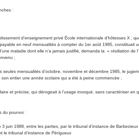
nches :
blissement d’enseignement privé École internationale d’hôtesses X ; que
ncs, payable en neuf mensualités à compter du 1er août 1985, constituait 
ne maladie dont elle n’a jamais justifié, demanda la » résiliation de l’i
onvenu ;
eules mensualités d’octobre, novembre et décembre 1985, le jugement 
ns son entier une année scolaire qui a été à peine commencée ;
aire et précise, qui dérogeait à l’usage invoqué, sans caractériser en quo
s du pourvoi :
uin 1988, entre les parties, par le tribunal d’instance de Barbezieux ;
nt le tribunal d’instance de Périgueux