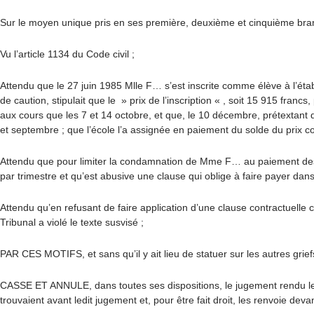
Sur le moyen unique pris en ses première, deuxième et cinquième bra
Vu l’article 1134 du Code civil ;
Attendu que le 27 juin 1985 Mlle F… s’est inscrite comme élève à l’éta
de caution, stipulait que le » prix de l’inscription « , soit 15 915 fra
aux cours que les 7 et 14 octobre, et que, le 10 décembre, prétextant d’u
et septembre ; que l’école l’a assignée en paiement du solde du prix c
Attendu que pour limiter la condamnation de Mme F… au paiement des s
par trimestre et qu’est abusive une clause qui oblige à faire payer da
Attendu qu’en refusant de faire application d’une clause contractuelle cl
Tribunal a violé le texte susvisé ;
PAR CES MOTIFS, et sans qu’il y ait lieu de statuer sur les autres grief
CASSE ET ANNULE, dans toutes ses dispositions, le jugement rendu le 3 j
trouvaient avant ledit jugement et, pour être fait droit, les renvoie deva