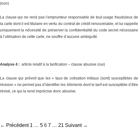
(non)
La clause qui ne rend pas l’emprunteur responsable de tout usage frauduleux de
la carte dont il est titulaire en vertu du contrat de crédit renouvelable, et lui rappelle
uniquement la nécessité de préserver la confidentialité du code secret nécessaire
à l’utilisation de cette carte, ne souffre d’aucune ambiguïté.
Analyse 4 :
article relatif à la tarification – clause abusive (oui)
La clause qui prévoit que les « taux de cotisation initiaux (sont) susceptibles de
révision » ne permet pas d’identifier les éléments dont le tarif est susceptible d’être
révisé, ce qui la rend imprécise donc abusive.
Navigation
← Précédent
1
…
5
6
7
…
21
Suivant →
des