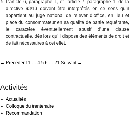
L’article 6, paragraphe 1, et l’article 7, paragraphe 1, de la
directive 93/13 doivent être interprétés en ce sens qu’il
appartient au juge national de relever d’office, en lieu et
place du consommateur en sa qualité de partie requérante,
le caractère éventuellement abusif d’une clause
contractuelle, dès lors qu’il dispose des éléments de droit et
de fait nécessaires à cet effet.
Navigation
← Précédent
1
…
4
5
6
…
21
Suivant →
des
articles
Activités
Actualités
Colloque du trentenaire
Recommandation