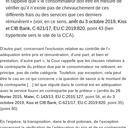
et rappelle que « le consommateur doit être en mesure de
vérifier qu’il n’existe pas de chevauchement de ces
différents frais ou des services que ces derniers
rémunèrent » (voir, en ce sens,
arrêt du 3 octobre 2019, Kiss
et CIB Bank, C-621/17, EU:C:2019:820
, point 43 (lien
hypertexte vers le site de la CCA).
D’autre part, concernant l’exclusion relative au
contrôle de l’«
adéquation entre prix et rémunération, d’une part, et bien et
prestation, d’autre part »
, la Cour rappelle que les clauses relatives à
la contrepartie du prêteur due par le consommateur ne relèvent, en
principe, pas de cette catégorie. Toutefois, par exception, cela peut
être le cas en ce qui concerne « la question de savoir si le montant de
la contrepartie […] tel que stipulé dans le contrat est en adéquation
avec le service fourni en contrepartie par le prêteur » (arrêts du
26
février 2015, Matei, C-143/13, EU:C:2015:127
, point 56, et du
3
octobre 2019, Kiss et CIB Bank, C-621/17, EU:C:2019:820
, point 35)
(point 80).
En l’espèce, la transposition, dans le droit polonais, de l’exception
concernant la vérification de l’adéquation du prix et de sa contrepartie,