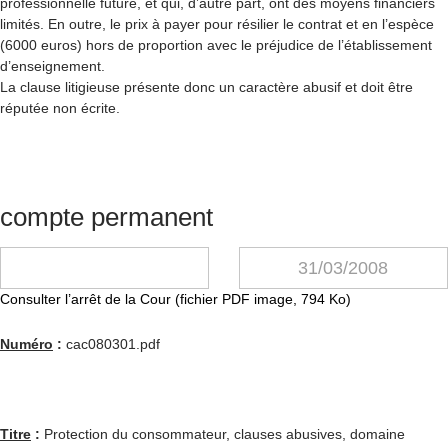
professionnelle future, et qui, d’autre part, ont des moyens financiers
limités. En outre, le prix à payer pour résilier le contrat et en l’espèce
(6000 euros) hors de proportion avec le préjudice de l’établissement
d’enseignement.
La clause litigieuse présente donc un caractère abusif et doit être
réputée non écrite.
compte permanent
31/03/2008
Consulter l’arrêt de la Cour (fichier PDF image, 794 Ko)
Numéro
:
cac080301.pdf
Titre
:
Protection du consommateur, clauses abusives, domaine