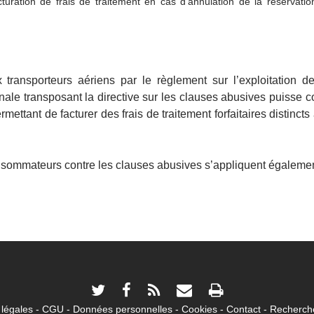
cturation de frais de traitement en cas d’annulation de la réservat
ux transporteurs aériens par le règlement sur l’exploitation
onale transposant la directive sur les clauses abusives puisse c
ettant de facturer des frais de traitement forfaitaires distincts
sommateurs contre les clauses abusives s’appliquent également
légales
CGU
Données personnelles
Cookies
Contact
Recherche