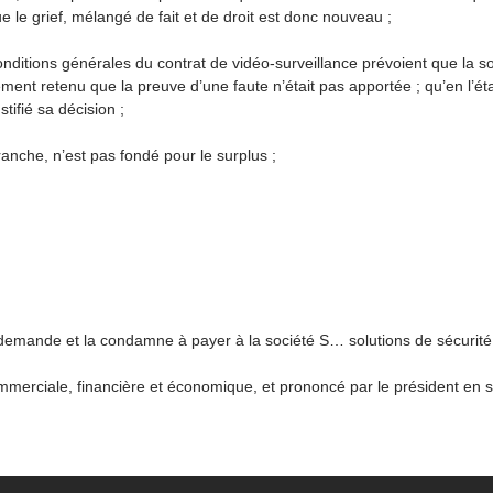
que le grief, mélangé de fait et de droit est donc nouveau ;
 conditions générales du contrat de vidéo-surveillance prévoient que la
ement retenu que la preuve d’une faute n’était pas apportée ; qu’en l’ét
tifié sa décision ;
ranche, n’est pas fondé pour le surplus ;
 sa demande et la condamne à payer à la société S… solutions de sécuri
commerciale, financière et économique, et prononcé par le président en