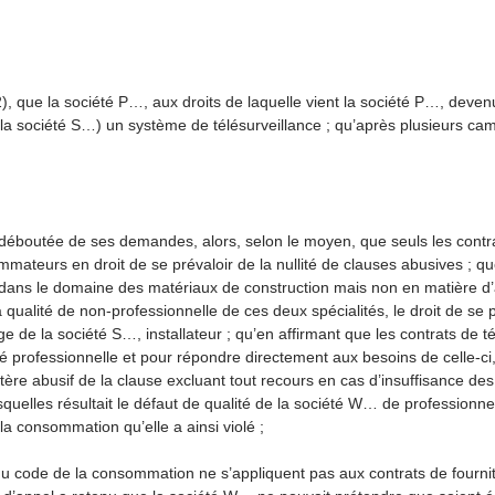
12), que la société P…, aux droits de laquelle vient la société P…, deven
la société S…) un système de télésurveillance ; qu’après plusieurs ca
oir déboutée de ses demandes, alors, selon le moyen, que seuls les cont
mateurs en droit de se prévaloir de la nullité de clauses abusives ; q
lle dans le domaine des matériaux de construction mais non en matière 
 qualité de non-professionnelle de ces deux spécialités, le droit de se 
rge de la société S…, installateur ; qu’en affirmant que les contrats de t
é professionnelle et pour répondre directement aux besoins de celle-ci
tère abusif de la clause excluant tout recours en cas d’insuffisance des
uelles résultait le défaut de qualité de la société W… de professionnel
la consommation qu’elle a ainsi violé ;
1 du code de la consommation ne s’appliquent pas aux contrats de fourni