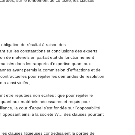
artées, sur le fondement de ce texte, les clauses
 obligation de résultat à raison des
nt sur les constatations et conclusions des experts
ation de matériels en parfait état de fonctionnement
gmatisés dans les rapports d’expertise quant aux
nnes ayant permis la commission d’effractions et de
contractuelles pour rejeter les demandes de résolution
 a ainsi violés ;
ent être réputées non écrites ; que pour rejeter le
quant aux matériels nécessaires et requis pour
llance, la cour d’appel s’est fondée sur l’opposabilité
’en opposant ainsi à la société W… des clauses pourtant
 les clauses litigieuses contredisaient la portée de