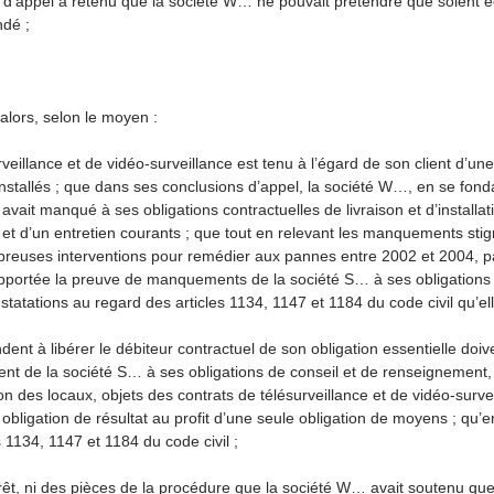
d’appel a retenu que la société W… ne pouvait prétendre que soient éc
ndé ;
 alors, selon le moyen :
eillance et de vidéo-surveillance est tenu à l’égard de son client d’une
nstallés ; que dans ses conclusions d’appel, la société W…, en se fonda
S… avait manqué à ses obligations contractuelles de livraison et d’install
 et d’un entretien courants ; que tout en relevant les manquements sti
euses interventions pour remédier aux pannes entre 2002 et 2004, pa
apportée la preuve de manquements de la société S… à ses obligations 
tatations au regard des articles 1134, 1147 et 1184 du code civil qu’elle
dent à libérer le débiteur contractuel de son obligation essentielle doiv
t de la société S… à ses obligations de conseil et de renseignement, 
ion des locaux, objets des contrats de télésurveillance et de vidéo-survei
 obligation de résultat au profit d’une seule obligation de moyens ; qu
es 1134, 1147 et 1184 du code civil ;
arrêt, ni des pièces de la procédure que la société W… avait soutenu que