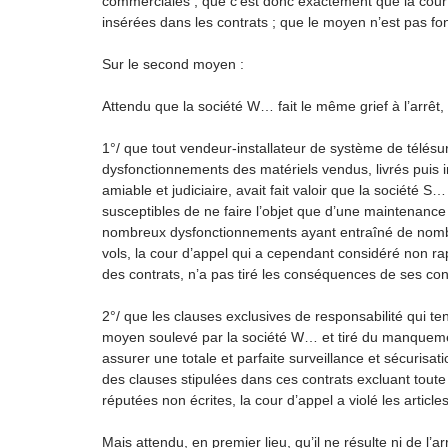
commerciales ; que c’est donc exactement que la cour 
insérées dans les contrats ; que le moyen n’est pas fo
Sur le second moyen :
Attendu que la société W… fait le même grief à l’arrêt,
1°/ que tout vendeur-installateur de système de télésurv
dysfonctionnements des matériels vendus, livrés puis i
amiable et judiciaire, avait fait valoir que la société 
susceptibles de ne faire l’objet que d’une maintenance
nombreux dysfonctionnements ayant entraîné de nombr
vols, la cour d’appel qui a cependant considéré non r
des contrats, n’a pas tiré les conséquences de ses cons
2°/ que les clauses exclusives de responsabilité qui ten
moyen soulevé par la société W… et tiré du manquemen
assurer une totale et parfaite surveillance et sécurisat
des clauses stipulées dans ces contrats excluant toute
réputées non écrites, la cour d’appel a violé les articl
Mais attendu, en premier lieu, qu’il ne résulte ni de l’