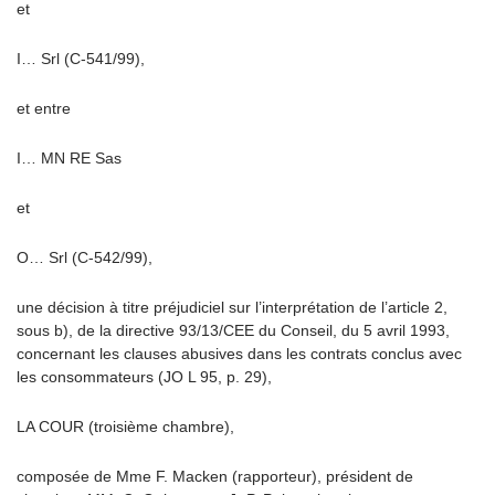
et
I… Srl (C-541/99),
et entre
I… MN RE Sas
et
O… Srl (C-542/99),
une décision à titre préjudiciel sur l’interprétation de l’article 2,
sous b), de la directive 93/13/CEE du Conseil, du 5 avril 1993,
concernant les clauses abusives dans les contrats conclus avec
les consommateurs (JO L 95, p. 29),
LA COUR (troisième chambre),
composée de Mme F. Macken (rapporteur), président de