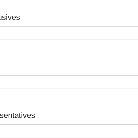
usives
ésentatives