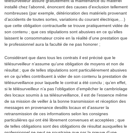
télésurveilleur assure gratuitement la maintenance du matériel
installé chez l’abonné, énoncent des causes d’exclusion tellement
nombreuses (par exemple, détérioration des matériels provenant
d’accidents de toutes sortes, variations du courant électrique,…)
que cette obligation contractuelle se trouve pratiquement vidée de
son contenu ; que ces stipulations sont abusives en ce qu’elles
laissent le consommateur croire en la réalité d’une prestation que
le professionnel aura la faculté de ne pas honorer ;
Considérant que dans tous les contrats il est précisé que le
télésurveilleur n’assume qu’une obligation de moyens et non de
résultat ; que de telles stipulations sont particulièrement abusives
en ce qu’elles contribuent à vider de son contenu la prestation de
télésurveillance pour laquelle le contrat a été conclu ; qu’en effet,
si le télésurveilleur n’a pas l’obligation d’empêcher le cambriolage
des locaux soumis à sa télésurveillance, il est de l’essence même
de sa mission de veiller à la bonne transmission et réception des
messages en provenance desdits locaux et d’assurer la
retransmission de ces informations selon les consignes
particulières qui ont été librement convenues et acceptées ; que
de telles obligations sont des obligations de résultat auxquelles le
professionnel ne peut se soustraire que par la preuve d’une