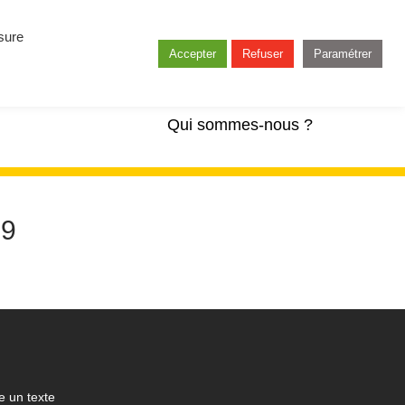
esure
Accepter
Refuser
Paramétrer
Qui sommes-nous ?
19
 un texte