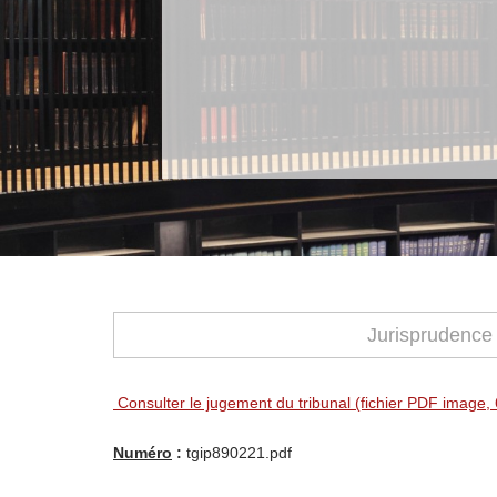
Jurisprudence
Consulter le jugement du tribunal (fichier PDF image,
Numéro
:
tgip890221.pdf