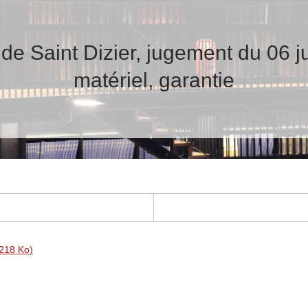
 de Saint Dizier, jugement du 06 ju
matériel, garantie
 218 Ko)