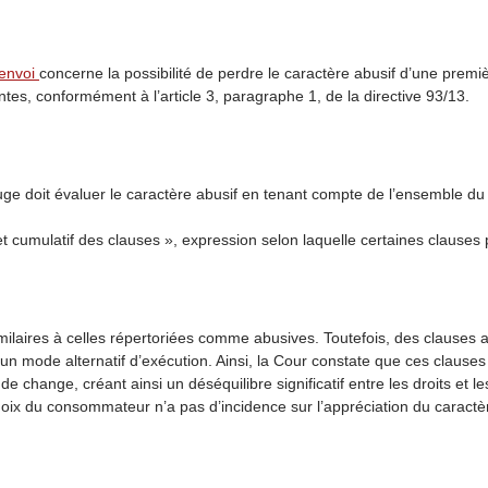
renvoi
concerne la possibilité de perdre le caractère abusif d’une prem
rentes, conformément à l’article 3, paragraphe 1, de la directive 93/13.
 juge doit évaluer le caractère abusif en tenant compte de l’ensemble du
’effet cumulatif des clauses », expression selon laquelle certaines claus
similaires à celles répertoriées comme abusives. Toutefois, des clause
 un mode alternatif d’exécution. Ainsi, la Cour constate que ces clauses 
 change, créant ainsi un déséquilibre significatif entre les droits et les
hoix du consommateur n’a pas d’incidence sur l’appréciation du caractè