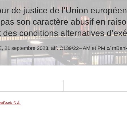
ur de justice de l'Union europée
pas son caractère abusif en raiso
t des conditions alternatives d’ex
, 21 septembre 2023, aff. C139/22– AM et PM c/ mBank
 mBank S.A.