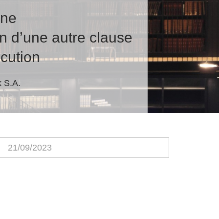
nne
n d’une autre clause
écution
 S.A.
21/09/2023