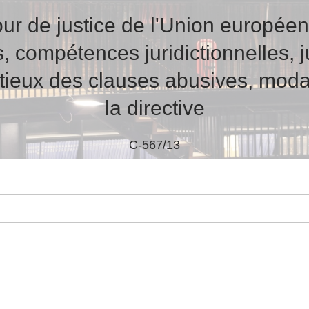
ur de justice de l'Union europée
, compétences juridictionnelles, ju
ieux des clauses abusives, modal
la directive
C-567/13