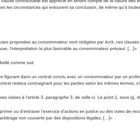
e clause contractuelle est apprécié en tenant compte de la nature des bi
tes les circonstances qui entourent sa conclusion, de même qu’à toutes 
auses proposées au consommateur sont rédigées par écrit, ces clauses d
use, l’interprétation la plus favorable au consommateur prévaut. […]»
ibellé comme suit:
s figurant dans un contrat conclu avec un consommateur par un profes
 contrat restera contraignant pour les parties selon les mêmes termes, s’
sées à l’article 3, paragraphe 3, de celle-ci. Le point 1, sous q), de
primer ou d’entraver l’exercice d’actions en justice ou des voies de r
arbitrage non couverte par des dispositions légales, […]»