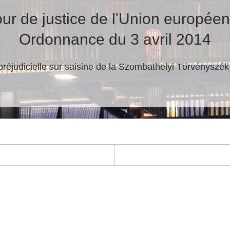
ur de justice de l'Union europée
Ordonnance du 3 avril 2014
préjudicielle sur saisine de la Szombathelyi Törvényszék