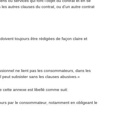
ens ou services qui font l’objet du contrat et en se
les autres clauses du contrat, ou d’un autre contrat
oivent toujours être rédigées de façon claire et
sionnel ne lient pas les consommateurs, dans les
il peut subsister sans les clauses abusives.»
 cette annexe est libellé comme suit:
ecours par le consommateur, notamment en obligeant le