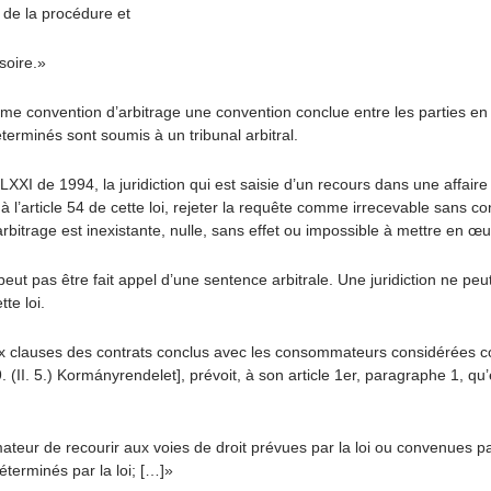
 de la procédure et
soire.»
mme convention d’arbitrage une convention conclue entre les parties en 
terminés sont soumis à un tribunal arbitral.
LXXI de 1994, la juridiction qui est saisie d’un recours dans une affair
 à l’article 54 de cette loi, rejeter la requête comme irrecevable sans c
’arbitrage est inexistante, nulle, sans effet ou impossible à mettre en œu
peut pas être fait appel d’une sentence arbitrale. Une juridiction ne p
te loi.
 clauses des contrats conclus avec les consommateurs considérées c
9. (II. 5.) Kormányrendelet], prévoit, à son article 1er, paragraphe 1, 
mmateur de recourir aux voies de droit prévues par la loi ou convenues p
éterminés par la loi; […]»