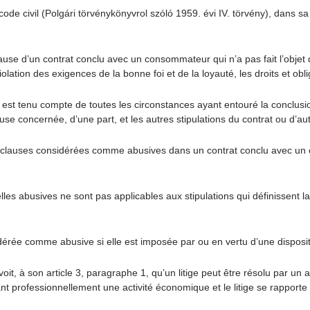
de civil (Polgári törvénykönyvrol szóló 1959. évi IV. törvény), dans sa ve
 d’un contrat conclu avec un consommateur qui n’a pas fait l’objet d’
violation des exigences de la bonne foi et de la loyauté, les droits et ob
est tenu compte de toutes les circonstances ayant entouré la conclusion 
se concernée, d’une part, et les autres stipulations du contrat ou d’aut
 clauses considérées comme abusives dans un contrat conclu avec u
s abusives ne sont pas applicables aux stipulations qui définissent la p
ée comme abusive si elle est imposée par ou en vertu d’une dispositi
it, à son article 3, paragraphe 1, qu’un litige peut être résolu par un ar
 professionnellement une activité économique et le litige se rapporte à