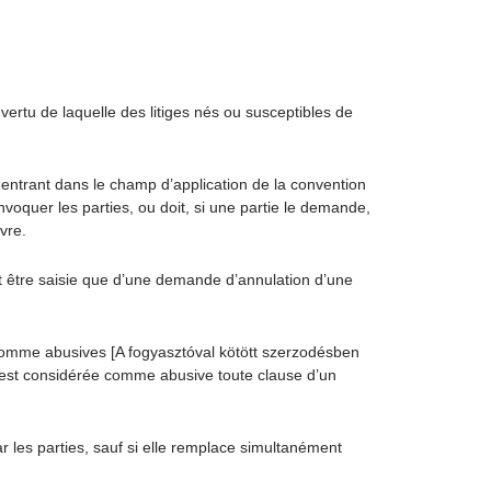
vertu de laquelle des litiges nés ou susceptibles de
e entrant dans le champ d’application de la convention
onvoquer les parties, ou doit, si une partie le demande,
vre.
eut être saisie que d’une demande d’annulation d’une
omme abusives [A fogyasztóval kötött szerzodésben
qu’est considérée comme abusive toute clause d’un
ar les parties, sauf si elle remplace simultanément