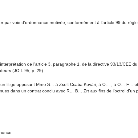
tuer par voie d’ordonnance motivée, conformément à l’article 99 du règ
erprétation de l’article 3, paragraphe 1, de la directive 93/13/CEE du 
teurs (JO L 95, p. 29).
 litige opposant Mme S… à Zsolt Csaba Kovári, à O… , à O… F… et 
nues dans un contrat conclu avec R… B… Zrt aux fins de l’octroi d’un 
nonce: