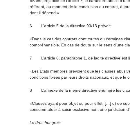
«Sans préjudice de l’article 7, le caractère abusif d’un
référant, au moment de la conclusion du contrat, à tou
dont il dépend.»
6 L’article 5 de la directive 93/13 prévoit:
«Dans le cas des contrats dont toutes ou certaines cl
compréhensible. En cas de doute sur le sens d’une cla
7 L’article 6, paragraphe 1, de ladite directive est l
«Les États membres prévoient que les clauses abusive
conditions fixées par leurs droits nationaux, et que le
8 L’annexe de la même directive énumère les clauses vi
«Clauses ayant pour objet ou pour effet: […] q) de sup
consommateur à saisir exclusivement une juridiction d’
Le droit hongrois