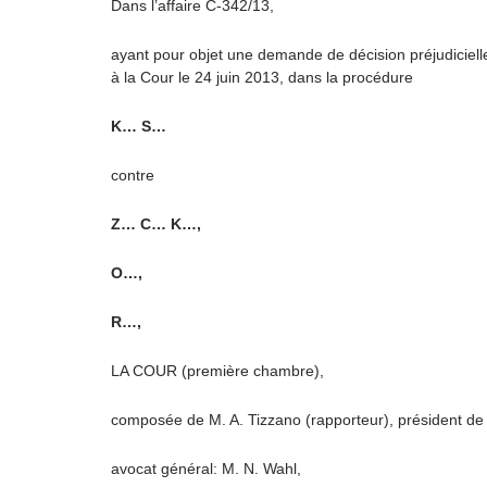
Dans l’affaire C-342/13,
ayant pour objet une demande de décision préjudicielle
à la Cour le 24 juin 2013, dans la procédure
K… S…
contre
Z… C… K…,
O…,
R…,
LA COUR (première chambre),
composée de M. A. Tizzano (rapporteur), président de c
avocat général: M. N. Wahl,