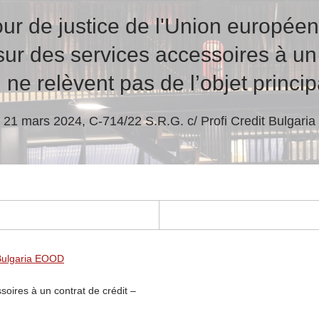
ur de justice de l'Union europée
ur des services accessoires à un 
e relèvent pas de l’objet princip
21 mars 2024, C-714/22 S.R.G. c/ Profi Credit Bulgar
 Bulgaria EOOD
oires à un contrat de crédit –