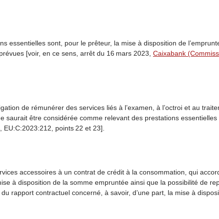
ons essentielles sont, pour le prêteur, la mise à disposition de l’empru
évues [voir, en ce sens, arrêt du 16 mars 2023,
Caixabank (Commissi
ligation de rémunérer des services liés à l’examen, à l’octroi et au trait
t ne saurait être considérée comme relevant des prestations essentielles 
, EU:C:2023:212, points 22 et 23].
ervices accessoires à un contrat de crédit à la consommation, qui acc
mise à disposition de la somme empruntée ainsi que la possibilité de 
u rapport contractuel concerné, à savoir, d’une part, la mise à disposi