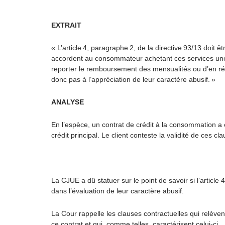
EXTRAIT
« L’article 4, paragraphe 2, de la directive 93/13 doit 
accordent au consommateur achetant ces services une p
reporter le remboursement des mensualités ou d’en rédui
donc pas à l’appréciation de leur caractère abusif. »
ANALYSE
En l’espèce, un contrat de crédit à la consommation a é
crédit principal. Le client conteste la validité de ces c
La CJUE a dû statuer sur le point de savoir si l’article
dans l’évaluation de leur caractère abusif.
La Cour rappelle les clauses contractuelles qui relèvent
ce contrat et qui, comme telles, caractérisent celui-ci.