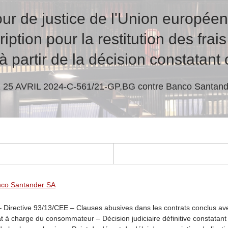
ur de justice de l'Union europée
iption pour la restitution des frai
à partir de la décision constatant
25 AVRIL 2024-C-561/21-GP,BG contre Banco Santan
anco Santander SA
– Directive 93/13/CEE – Clauses abusives dans les contrats conclus a
t à charge du consommateur – Décision judiciaire définitive constatant l