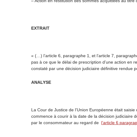
– Action en restitution des sommes acquittées au titre d
EXTRAIT
« (…) l’article 6, paragraphe 1, et l’article 7, paragrap
pas à ce que le délai de prescription d’une action en re
constaté par une décision judiciaire définitive rendue
ANALYSE
La Cour de Justice de l’Union Européenne était saisie d
commence à courir à la date de la décision judiciaire dé
par le consommateur au regard de
l’article 6 paragr