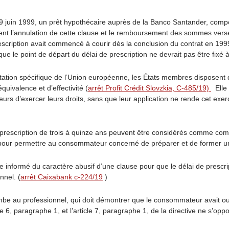
9 juin 1999, un prêt hypothécaire auprès de la Banco Santander, compo
llicitent l’annulation de cette clause et le remboursement des sommes vers
rescription avait commencé à courir dès la conclusion du contrat en 1
ue le point de départ du délai de prescription ne devrait pas être fixé 
tion spécifique de l’Union européenne, les États membres disposent d’u
quivalence et d’effectivité (
arrêt Profit Crédit Slovzkia, C-485/19)
Elle 
s d’exercer leurs droits, sans que leur application ne rende cet exerci
rescription de trois à quinze ans peuvent être considérés comme compati
 pour permettre au consommateur concerné de préparer et de former un 
 informé du caractère abusif d’une clause pour que le délai de prescript
nnel. (
arrêt Caixabank c-224/19
)
ombe au professionnel, qui doit démontrer que le consommateur avait o
cle 6, paragraphe 1, et l’article 7, paragraphe 1, de la directive ne s’opp