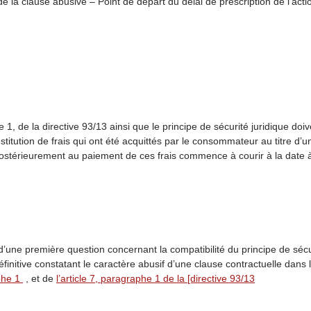
e la clause abusive – Point de départ du délai de prescription de l’actio
he 1, de la directive 93/13 ainsi que le principe de sécurité juridique do
stitution de frais qui ont été acquittés par le consommateur au titre d’u
 postérieurement au paiement de ces frais commence à courir à la date à
’une première question concernant la compatibilité du principe de sécur
finitive constatant le caractère abusif d’une clause contractuelle dans l
aphe 1
, et de
l’article 7, paragraphe 1 de la [directive 93/13