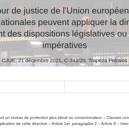
ur de justice de l'Union europée
ationales peuvent appliquer la di
nt des dispositions législatives o
impératives
CJUE, 21 décembre 2021, C-243/20, Trapeza Peiraios
nt un niveau de protection plus élevé au consommateur – Clauses contra
cation de cette directive – Article 1
er
, paragraphe 2 – Article 8 – Inter