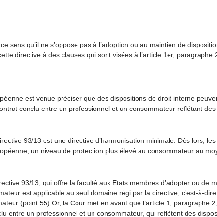
en ce sens qu’il ne s’oppose pas à l’adoption ou au maintien de dispositio
e directive à des clauses qui sont visées à l’article 1
er
, paragraphe 2,
ropéenne est venue préciser que des dispositions de droit interne peuve
ntrat conclu entre un professionnel et un consommateur reflétant des d
ective 93/13 est une directive d’harmonisation minimale. Dès lors, les 
ropéenne, un niveau de protection plus élevé au consommateur au moyen
irective 93/13, qui offre la faculté aux Etats membres d’adopter ou de m
teur est applicable au seul domaine régi par la directive, c’est-à-dire
teur (point 55).Or, la Cour met en avant que l’article 1, paragraphe 2,
lu entre un professionnel et un consommateur, qui reflètent des disposi