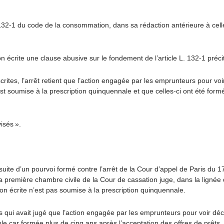
 132-1 du code de la consommation, dans sa rédaction antérieure à ce
n écrite une clause abusive sur le fondement de l’article L. 132-1 préc
tes, l’arrêt retient que l’action engagée par les emprunteurs pour voir
st soumise à la prescription quinquennale et que celles-ci ont été form
visés ».
suite d’un pourvoi formé contre l’arrêt de la Cour d’appel de Paris du 
a première chambre civile de la Cour de cassation juge, dans la lignée
n écrite n’est pas soumise à la prescription quinquennale.
ris qui avait jugé que l’action engagée par les emprunteurs pour voir dé
ble car formée plus de cinq ans après l’acceptation des offres de prêts.