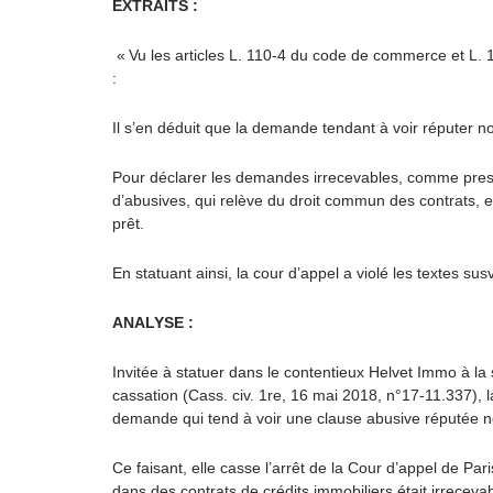
EXTRAITS :
« Vu les articles L. 110-4 du code de commerce et L.
:
Il s’en déduit que la demande tendant à voir réputer no
Pour déclarer les demandes irrecevables, comme prescri
d’abusives, qui relève du droit commun des contrats, e
prêt.
En statuant ainsi, la cour d’appel a violé les textes sus
ANALYSE :
Invitée à statuer dans le contentieux Helvet Immo à la 
cassation (Cass. civ. 1
re
, 16 mai 2018, n°17-11.337), l
demande qui tend à voir une clause abusive réputée no
Ce faisant, elle casse l’arrêt de la Cour d’appel de Pa
dans des contrats de crédits immobiliers était irreceva