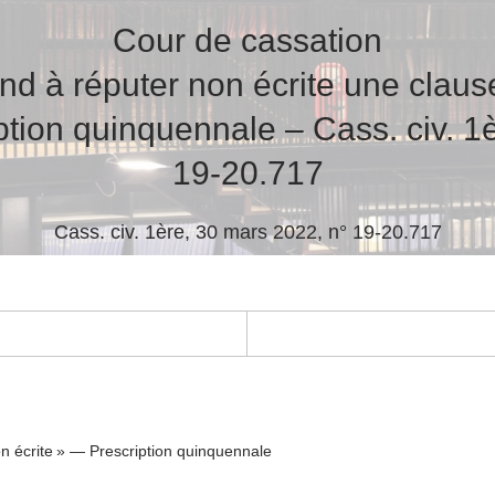
Cour de cassation
d à réputer non écrite une claus
ption quinquennale – Cass. civ. 1
19-20.717
Cass. civ. 1ère, 30 mars 2022, n° 19-20.717
on écrite » — Prescription quinquennale