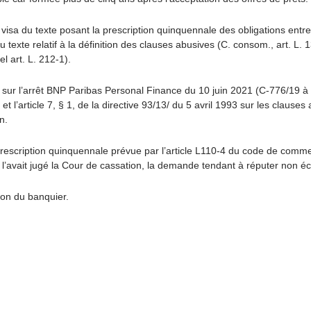
le visa du texte posant la prescription quinquennale des obligations e
 texte relatif à la définition des clauses abusives (C. consom., art. L.
l art. L. 212-1).
e sur
l’arrêt BNP Paribas Personal Finance du 10 juin 2021 (C-776/19 a
 § 1, et l’article 7, § 1, de la directive 93/13/ du 5 avril 1993 sur les cl
on.
 prescription quinquennale prévue par l’article L110-4 du code de com
 l’avait jugé la Cour de cassation, la demande tendant à réputer non éc
ion du banquier.