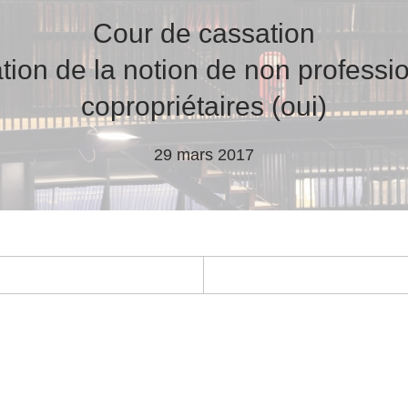
Cour de cassation
ion de la notion de non professi
copropriétaires (oui)
29 mars 2017