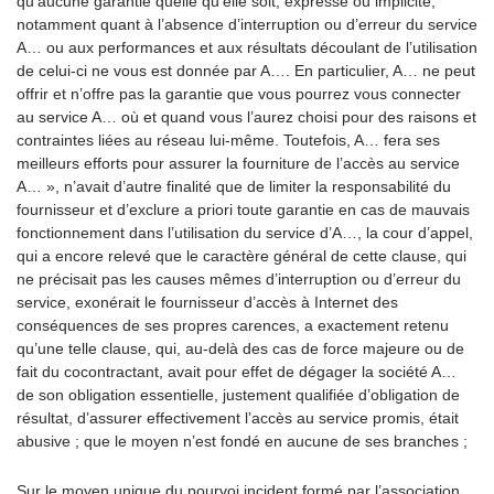
qu’aucune garantie quelle qu’elle soit, expresse ou implicite,
notamment quant à l’absence d’interruption ou d’erreur du service
A… ou aux performances et aux résultats découlant de l’utilisation
de celui-ci ne vous est donnée par A…. En particulier, A… ne peut
offrir et n’offre pas la garantie que vous pourrez vous connecter
au service A… où et quand vous l’aurez choisi pour des raisons et
contraintes liées au réseau lui-même. Toutefois, A… fera ses
meilleurs efforts pour assurer la fourniture de l’accès au service
A… », n’avait d’autre finalité que de limiter la responsabilité du
fournisseur et d’exclure a priori toute garantie en cas de mauvais
fonctionnement dans l’utilisation du service d’A…, la cour d’appel,
qui a encore relevé que le caractère général de cette clause, qui
ne précisait pas les causes mêmes d’interruption ou d’erreur du
service, exonérait le fournisseur d’accès à Internet des
conséquences de ses propres carences, a exactement retenu
qu’une telle clause, qui, au-delà des cas de force majeure ou de
fait du cocontractant, avait pour effet de dégager la société A…
de son obligation essentielle, justement qualifiée d’obligation de
résultat, d’assurer effectivement l’accès au service promis, était
abusive ; que le moyen n’est fondé en aucune de ses branches ;
Sur le moyen unique du pourvoi incident formé par l’association