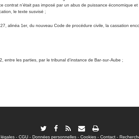
ce contrat n’était pas imposé par un abus de puissance économique et
cation, le texte susvisé ;
cle 627, alinéa 1er, du nouveau Code de procédure civile, la cassation enc
tre les parties, par le tribunal d’instance de Bar-sur-Aube ;
légales
CGU
Données personnelles
Cookies
Contact
Recherche