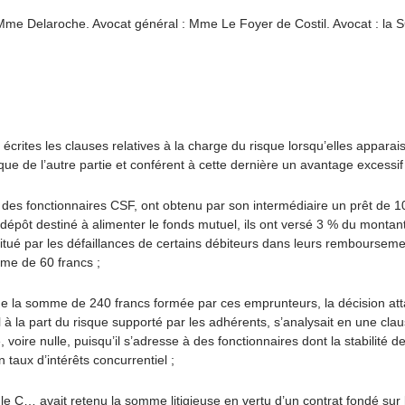
 Mme Delaroche. Avocat général : Mme Le Foyer de Costil. Avocat : la S
n écrites les clauses relatives à la charge du risque lorsqu’elles appa
de l’autre partie et conférent à cette dernière un avantage excessif 
es fonctionnaires CSF, ont obtenu par son intermédiaire un prêt de 10 
e dépôt destiné à alimenter le fonds mutuel, ils ont versé 3 % du montan
itué par les défaillances de certains débiteurs dans leurs remboursem
mme de 60 francs ;
e la somme de 240 francs formée par ces emprunteurs, la décision attaq
la part du risque supporté par les adhérents, s’analysait en une cla
 voire nulle, puisqu’il s’adresse à des fonctionnaires dont la stabilité d
 taux d’intérêts concurrentiel ;
le C… avait retenu la somme litigieuse en vertu d’un contrat fondé sur 