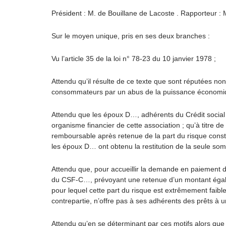
Président : M. de Bouillane de Lacoste . Rapporteur :
Sur le moyen unique, pris en ses deux branches :
Vu l’article 35 de la loi n° 78-23 du 10 janvier 1978 ;
Attendu qu’il résulte de ce texte que sont réputées no
consommateurs par un abus de la puissance économique 
Attendu que les époux D…, adhérents du Crédit social d
organisme financier de cette association ; qu’à titre d
remboursable après retenue de la part du risque const
les époux D… ont obtenu la restitution de la seule so
Attendu que, pour accueillir la demande en paiement d
du CSF-C…, prévoyant une retenue d’un montant égal à 
pour lequel cette part du risque est extrêmement faible,
contrepartie, n’offre pas à ses adhérents des prêts à un
Attendu qu’en se déterminant par ces motifs alors que 