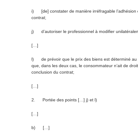
i) [de] constater de manière irréfragable l’adhésion 
contrat;
j) d’autoriser le professionnel à modifier unilatéralem
[…]
l) de prévoir que le prix des biens est déterminé au m
que, dans les deux cas, le consommateur n’ait de droit 
conclusion du contrat;
[…]
2. Portée des points […] j) et l)
[…]
b) […]