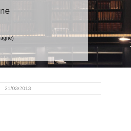
nne
magne)
21/03/2013