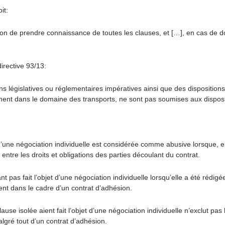
it:
n de prendre connaissance de toutes les clauses, et […], en cas de doute
irective 93/13:
ons législatives ou réglementaires impératives ainsi que des disposition
t dans le domaine des transports, ne sont pas soumises aux dispositi
’une négociation individuelle est considérée comme abusive lorsque, en
entre les droits et obligations des parties découlant du contrat.
as fait l’objet d’une négociation individuelle lorsqu’elle a été rédig
ent dans le cadre d’un contrat d’adhésion.
se isolée aient fait l’objet d’une négociation individuelle n’exclut pas l
algré tout d’un contrat d’adhésion.