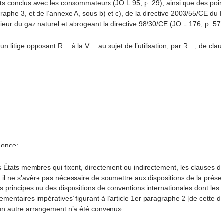
s conclus avec les consommateurs (JO L 95, p. 29), ainsi que des point
aragraphe 3, et de l’annexe A, sous b) et c), de la directive 2003/55/CE 
ur du gaz naturel et abrogeant la directive 98/30/CE (JO L 176, p. 57
litige opposant R… à la V… au sujet de l’utilisation, par R…, de cla
nonce:
des États membres qui fixent, directement ou indirectement, les clause
l ne s’avère pas nécessaire de soumettre aux dispositions de la présent
es principes ou des dispositions de conventions internationales dont 
lementaires impératives’ figurant à l’article 1er paragraphe 2 [de cette d
ucun autre arrangement n’a été convenu».