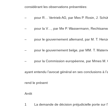
considérant les observations présentées:
– pour R… Vertrieb AG, par Mes P. Rosin, J. Schütz
– pour la V…, par Me P. Wassermann, Rechtsanwa
– pour le gouvernement allemand, par M. T. Henze 
– pour le gouvernement belge, par MM. T. Materne et
– pour la Commission européenne, par Mmes M. Ows
ayant entendu l’avocat général en ses conclusions à 
rend le présent
Arrêt
1 La demande de décision préjudicielle porte sur l’inte