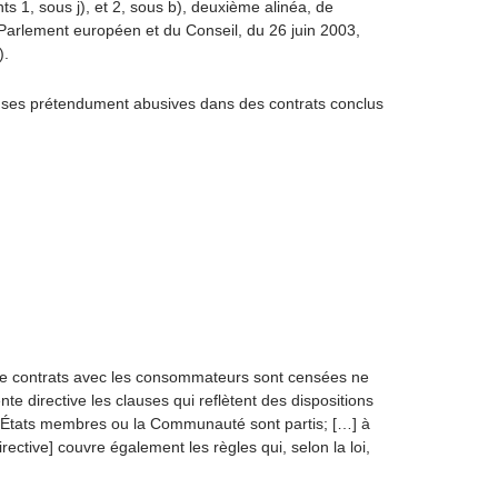
s 1, sous j), et 2, sous b), deuxième alinéa, de
du Parlement européen et du Conseil, du 26 juin 2003,
).
uses prétendument abusives dans des contrats conclus
s de contrats avec les consommateurs sont censées ne
e directive les clauses qui reflètent des dispositions
les États membres ou la Communauté sont partis; […] à
irective] couvre également les règles qui, selon la loi,