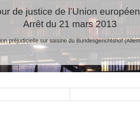
ur de justice de l'Union europée
Arrêt du 21 mars 2013
ion préjudicielle sur saisine du Bundesgerichtshof (Alle