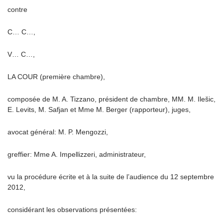
contre
C… C…,
V… C…,
LA COUR (première chambre),
composée de M. A. Tizzano, président de chambre, MM. M. Ilešic,
E. Levits, M. Safjan et Mme M. Berger (rapporteur), juges,
avocat général: M. P. Mengozzi,
greffier: Mme A. Impellizzeri, administrateur,
vu la procédure écrite et à la suite de l’audience du 12 septembre
2012,
considérant les observations présentées: