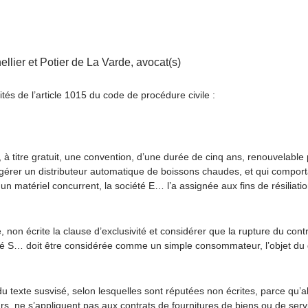
llier et Potier de La Varde, avocat(s)
és de l’article 1015 du code de procédure civile :
à titre gratuit, une convention, d’une durée de cinq ans, renouvelable 
à gérer un distributeur automatique de boissons chaudes, et qui comporta
 un matériel concurrent, la société E… l’a assignée aux fins de résiliatio
non écrite la clause d’exclusivité et considérer que la rupture du cont
été S… doit être considérée comme un simple consommateur, l’objet du 
du texte susvisé, selon lesquelles sont réputées non écrites, parce qu’
, ne s’appliquent pas aux contrats de fournitures de biens ou de serv