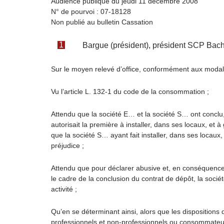
Audience publique du jeudi 11 décembre 2008
N° de pourvoi : 07-18128
Non publié au bulletin Cassation
Bargue (président), président SCP Bache
Sur le moyen relevé d’office, conformément aux modalit
Vu l’article L. 132-1 du code de la consommation ;
Attendu que la société E… et la société S… ont conclu, 
autorisait la première à installer, dans ses locaux, et 
que la société S… ayant fait installer, dans ses locaux,
préjudice ;
Attendu que pour déclarer abusive et, en conséquence, 
le cadre de la conclusion du contrat de dépôt, la soci
activité ;
Qu’en se déterminant ainsi, alors que les dispositions 
professionnels et non-professionnels ou consommateurs