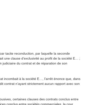
par tacite reconduction, par laquelle la seconde
it une clause d’exclusivité au profit de la société E… ;
n judiciaire du contrat et de réparation de son
rat incombait à la société E…, l’arrêt énonce que, dans
dit contrat n’ayant strictement aucun rapport avec son
abusives, certaines clauses des contrats conclus entre
ices conclus entre sociétés commerciales, la cour