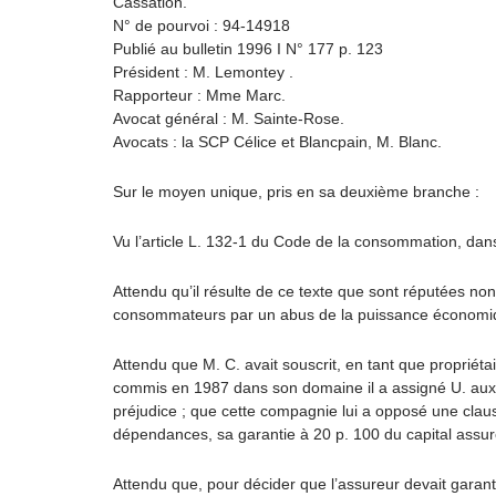
Cassation.
N° de pourvoi : 94-14918
Publié au bulletin 1996 I N° 177 p. 123
Président : M. Lemontey .
Rapporteur : Mme Marc.
Avocat général : M. Sainte-Rose.
Avocats : la SCP Célice et Blancpain, M. Blanc.
Sur le moyen unique, pris en sa deuxième branche :
Vu l’article L. 132-1 du Code de la consommation, dans 
Attendu qu’il résulte de ce texte que sont réputées no
consommateurs par un abus de la puissance économique 
Attendu que M. C. avait souscrit, en tant que propriéta
commis en 1987 dans son domaine il a assigné U. aux fi
préjudice ; que cette compagnie lui a opposé une claus
dépendances, sa garantie à 20 p. 100 du capital assur
Attendu que, pour décider que l’assureur devait garantir