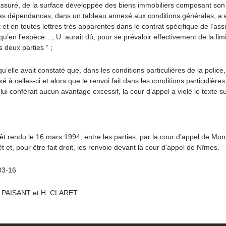
’assuré, de la surface développée des biens immobiliers composant son d
les dépendances, dans un tableau annexé aux conditions générales, a é
t en toutes lettres très apparentes dans le contrat spécifique de l’assuré
 qu’en l’espèce…, U. aurait dû, pour se prévaloir effectivement de la limit
 deux parties “ ;
u’elle avait constaté que, dans les conditions particulières de la polic
à celles-ci et alors que le renvoi fait dans les conditions particulière
 conférait aucun avantage excessif, la cour d’appel a violé le texte su
 rendu le 16 mars 1994, entre les parties, par la cour d’appel de Mont
êt et, pour être fait droit, les renvoie devant la cour d’appel de Nîmes.
03-16
G. PAISANT et H. CLARET.