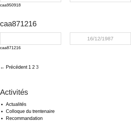
caa950918
caa871216
16/12/1987
caa871216
Navigation
← Précédent
1
2
3
des
articles
Activités
Actualités
Colloque du trentenaire
Recommandation