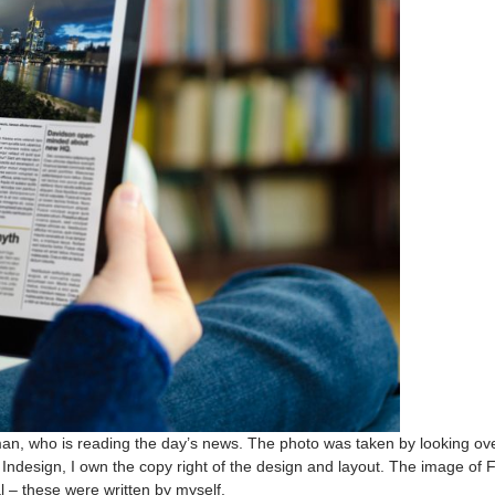
, who is reading the day’s news. The photo was taken by looking over 
design, I own the copy right of the design and layout. The image of Fra
al – these were written by myself.